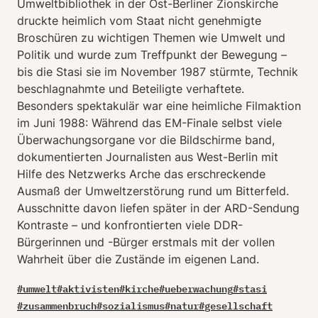
Umweltbibliothek in der Ost-Berliner Zionskirche
druckte heimlich vom Staat nicht genehmigte
Broschüren zu wichtigen Themen wie Umwelt und
Politik und wurde zum Treffpunkt der Bewegung –
bis die Stasi sie im November 1987 stürmte, Technik
beschlagnahmte und Beteiligte verhaftete.
Besonders spektakulär war eine heimliche Filmaktion
im Juni 1988: Während das EM-Finale selbst viele
Überwachungsorgane vor die Bildschirme band,
dokumentierten Journalisten aus West-Berlin mit
Hilfe des Netzwerks Arche das erschreckende
Ausmaß der Umweltzerstörung rund um Bitterfeld.
Ausschnitte davon liefen später in der ARD-Sendung
Kontraste – und konfrontierten viele DDR-
Bürgerinnen und -Bürger erstmals mit der vollen
Wahrheit über die Zustände im eigenen Land.
#
umwelt
#
aktivisten
#
kirche
#
ueberwachung
#
stasi
#
zusammenbruch
#
sozialismus
#
natur
#
gesellschaft