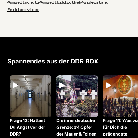
#
umweltschutz
#
umweltbibliothek
#
widerstand
#
erklaervideo
Spannendes aus der DDR BOX
Frage 12: ⁠Hattest
Die innerdeutsche
Frage 11: ⁠Was w
Du Angst vor der
Grenze: #4 Opfer
für Dich die
DDR?
der Mauer & Folgen
prägendste