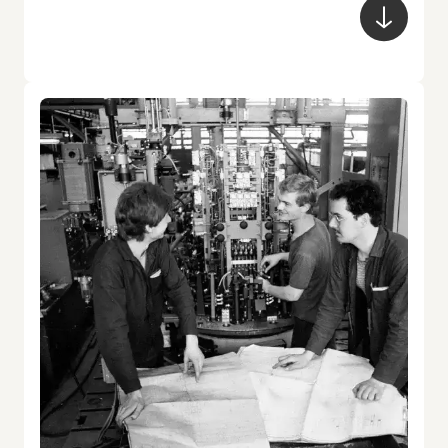
Regelungsanlagen. Er trug die Verantwortung
für die einwandfreie Funktion und die
Arbeitssicherheit dieser Maschinen. Deshalb
bestand eine weitere wesentliche Tätigkeit in
der Überprüfung und Erprobung der vollen
Funktionstüchtigkeit der Maschinen und
Automatisierungseinrichtungen. Dabei waren
alle wichtigen technologischen und
ökonomischen Aspekte zu berücksichtigen.
Maschinenbauer arbeiteten vorwiegend im
Mehrschichtsystem. Die unterschiedlichen
Arbeitstätigkeiten, die sie ausführen mussten,
bedingten, dass sie innerhalb eines Betriebes
meistens nicht an einen festen Arbeitsplatz
gebunden waren. Im Arbeitsprozess wechselten
sich häufig manuelle und maschinelle
Tätigkeiten ab.