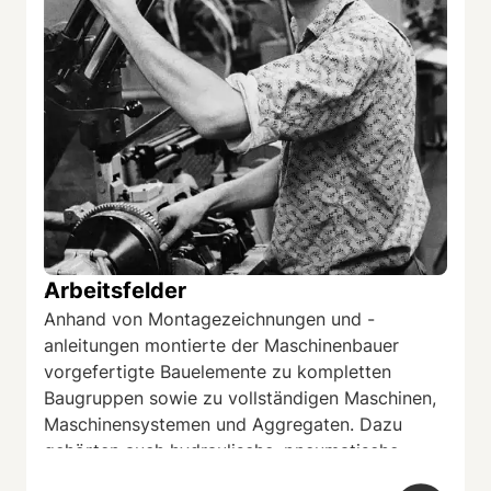
Betriebsarzt auf Berufstauglichkeit untersuchen
zu lassen. Übrigens wählte in vielen
Berufssparten eine spezielle Kommission die
Auszubildenden aus.
Lehrvertrag für einen sechzehnjährigen
Auszubildenden in Berlin-Lichtenberg vom
01.09.1986. Die Berufe Maschinenbau und
Anlagenmonteur waren sehr ähnlich.
Quelle: privat
Arbeitsfelder
...
Anhand von Montagezeichnungen und -
anleitungen montierte der Maschinenbauer
vorgefertigte Bauelemente zu kompletten
Baugruppen sowie zu vollständigen Maschinen,
Maschinensystemen und Aggregaten. Dazu
gehörten auch hydraulische, pneumatische,
elektrische und elektronische Steuer- und