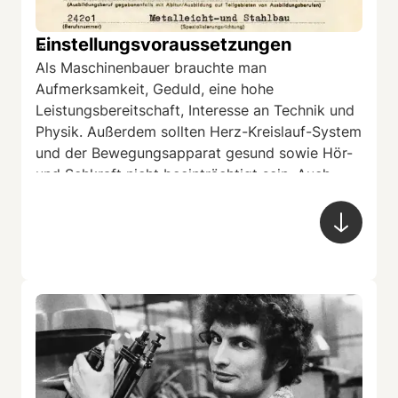
Einstellungsvoraussetzungen
...
Als Maschinenbauer brauchte man
Aufmerksamkeit, Geduld, eine hohe
Leistungsbereitschaft, Interesse an Technik und
Physik. Außerdem sollten Herz-Kreislauf-System
und der Bewegungsapparat gesund sowie Hör-
und Sehkraft nicht beeinträchtigt sein. Auch
Schichtarbeit sollte man nicht scheuen, denn
gerade in diesem Wirtschaftszweig war das
eher die Regel als die Ausnahme.
Für die Zulassung zur Ausbildung war ein
Zehnklassenabschluss notwendig.
Ausschlaggebend bei der Bewerbung war das
beglaubigte Zeugnis der neunten Klasse. Vier
Monate vor der Bewerbung hatten die
Jugendlichen die Möglichkeit, sich von einem