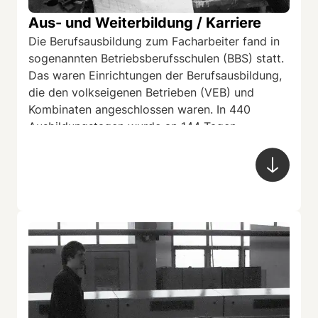
Arbeit an der Drehmaschine. Dreher im VEB
Automobilwerk Eisenach, 1974, DDR.
Aus- und Weiterbildung / Karriere
...
Quelle: Roger Melis Nachlass
Die Berufsausbildung zum Facharbeiter fand in
sogenannten Betriebsberufsschulen (BBS) statt.
Das waren Einrichtungen der Berufsausbildung,
die den volkseigenen Betrieben (VEB) und
Kombinaten angeschlossen waren. In 440
Ausbildungstagen wurde an 144 Tagen
theoretischer Unterricht und an 279 Tagen
berufspraktischer Unterricht erteilt.
Prüfungsfächer waren z. B. Staatsbürgerkunde,
Sport, Betriebsökonomik, sozialistisches Recht,
Grundlagen der Automatisierung und andere
berufsspezifische Fächer. Qualifizieren konnte
man sich danach bei vorbildlichen
Facharbeiterleistungen und gesellschaftlichen
Aktivitäten sowie entsprechender Eignung zum
Lehrfacharbeiter, Brigadier, Gütekontrolleur oder
– sehr beliebt – zum In- und