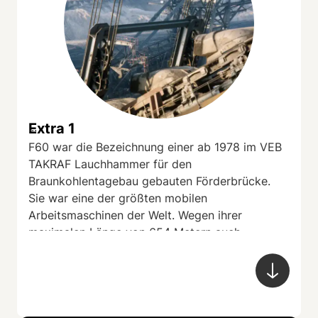
Extra 1
...
F60 war die Bezeichnung einer ab 1978 im VEB
TAKRAF Lauchhammer für den
Braunkohlentagebau gebauten Förderbrücke.
Sie war eine der größten mobilen
Arbeitsmaschinen der Welt. Wegen ihrer
maximalen Länge von 654 Metern auch
„liegender Eiffelturm“ genannt, wog sie ohne
Bagger 13.500 Tonnen.
Rund 55.000 Tonnen Braunkohle wurden täglich