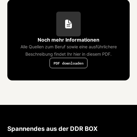
im Tagebau gefördert. Im Jahr 1987 waren es im
Arbeiter- und Bauernstaat insgesamt 309 Mio.
Tonnen. Damit war die Republik selbsternannter
Weltmeister. Bis zum Jahr 2000 mussten 13.5000
Menschen aus 85 Ortschaften dem Bergbau
weichen. Jänschwalde im Bezirk Cottbus, 1988,
DDR.
Noch mehr Informationen
Quelle: Bundesstiftung Aufarbeitung / Klaus
Mehner
Alle Quellen zum Beruf sowie eine ausführlichere
Beschreibung findet Ihr hier in diesem PDF.
PDF downloaden
Spannendes aus der DDR BOX