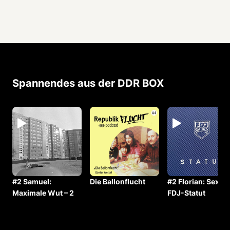
Spannendes aus der DDR BOX
s
#2 Samuel:
Die Ballonflucht
#2 Florian: Sex im
Maximale Wut – 2
FDJ-Statut