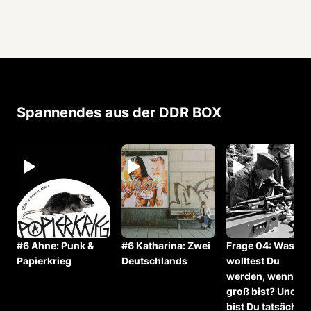
Spannendes aus der DDR BOX
#6 Ahne: Punk &
#6 Katharina: Zwei
Frage 04: Was
d
Papierkrieg
Deutschlands
wolltest Du
werden, wenn Du
groß bist? Und w
bist Du tatsächlic