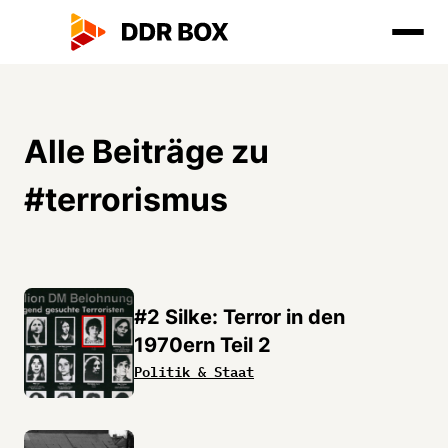
Alle Beiträge zu
#
terrorismus
#2 Silke: Terror in den
1970ern Teil 2
Politik & Staat