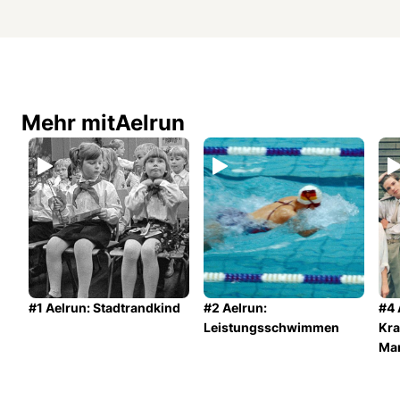
Mehr mit
Aelrun
#1 Aelrun: Stadtrandkind
#2 Aelrun:
#4 
Leistungsschwimmen
Kr
Ma