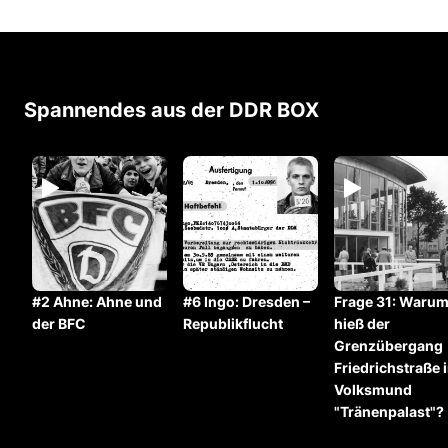
Spannendes aus der DDR BOX
#2 Ahne: Ahne und
#6 Ingo: Dresden –
Frage 31: Waru
der BFC
Republikflucht
hieß der
Grenzübergang
Friedrichstraße 
Volksmund
"Tränenpalast"?