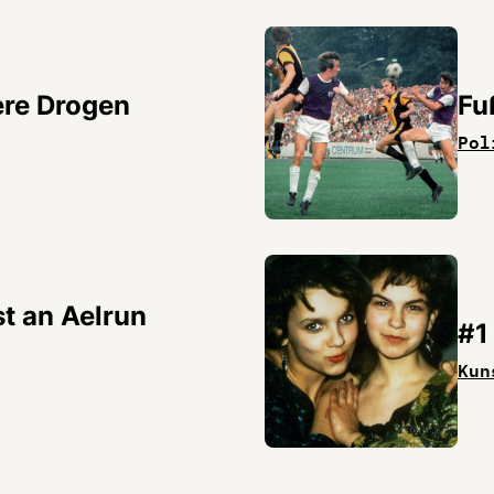
ere Drogen
Fu
Pol
st an Aelrun
#1
Kun