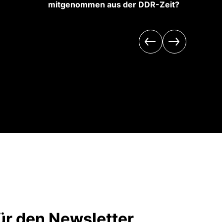
mitgenommen aus der DDR-Zeit?
kame
r den Newsletter