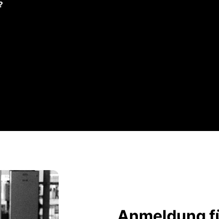
?
Anmeldung fü