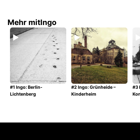
Mehr mit
Ingo
#1 Ingo: Berlin-
#2 Ingo: Grünheide –
#3 
Lichtenberg
Kinderheim
Ko