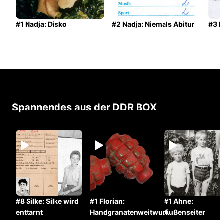
#1 Nadja: Disko
#2 Nadja: Niemals Abitur
#3 
Spannendes aus der DDR BOX
#8 Silke: Silke wird
#1 Florian:
#1 Ahne:
enttarnt
Handgranatenweitwurf
Außenseiter