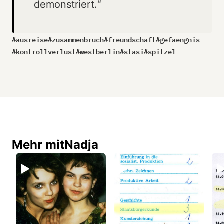
demonstriert.“
#
ausreise
#
zusammenbruch
#
freundschaft
#
gefaengnis
#
kontrollverlust
#
westberlin
#
stasi
#
spitzel
Mehr mit
Nadja