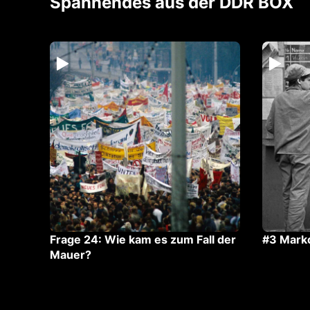
Spannendes aus der DDR BOX
 –
Frage 24: Wie kam es zum Fall der
#3 Mark
Mauer?