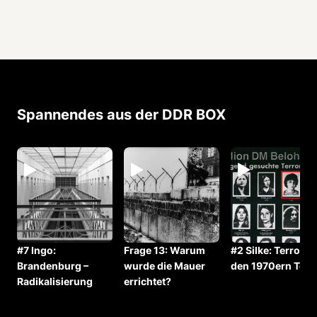
Spannendes aus der DDR BOX
#7 Ingo:
Frage 13: ⁠Warum
#2 Silke: Terror in
Brandenburg –
wurde die Mauer
den 1970ern Teil 
Radikalisierung
errichtet?