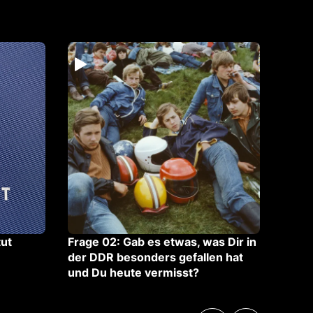
tut
Frage 02: Gab es etwas, was Dir in
Zu Fu
der DDR besonders gefallen hat
und Du heute vermisst?