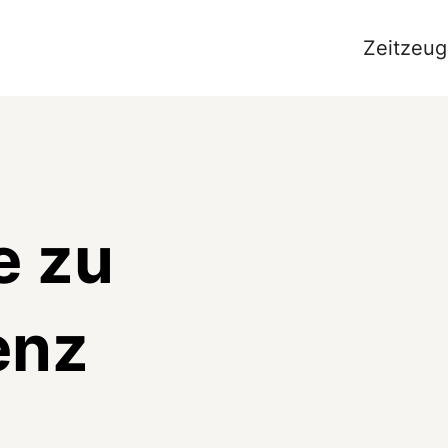
Zeitzeug
e zu
enz