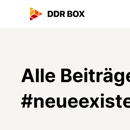
Alle Beiträg
#
neueexist