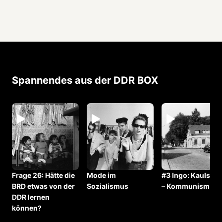
Spannendes aus der DDR BOX
Frage 26: Hätte die
Mode im
#3 Ingo: Kaulsdor
BRD etwas von der
Sozialismus
– Kommunismus
DDR lernen
können?