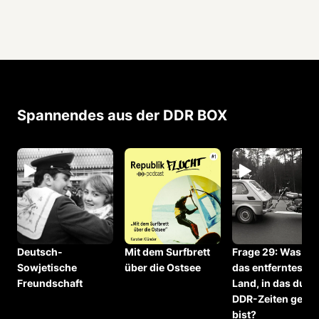
Spannendes aus der DDR BOX
i
Deutsch-
Mit dem Surfbrett
Frage 29: Was wa
Sowjetische
über die Ostsee
das entfernteste
Freundschaft
Land, in das du z
DDR-Zeiten gerei
bist?