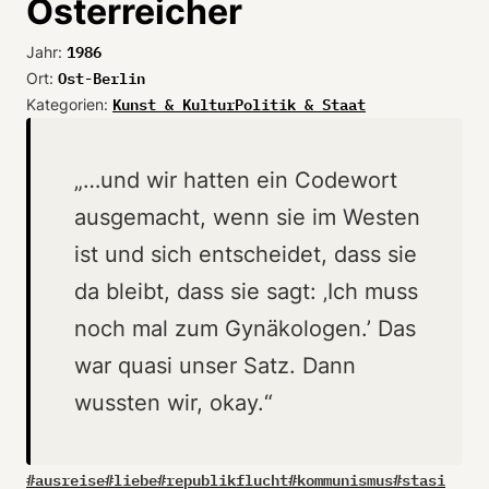
Österreicher
1986
Jahr:
Ost-Berlin
Ort:
Kunst & Kultur
Politik & Staat
Kategorien:
„…und wir hatten ein Codewort
ausgemacht, wenn sie im Westen
ist und sich entscheidet, dass sie
da bleibt, dass sie sagt: ‚Ich muss
noch mal zum Gynäkologen.’ Das
war quasi unser Satz. Dann
wussten wir, okay.“
#
ausreise
#
liebe
#
republikflucht
#
kommunismus
#
stasi