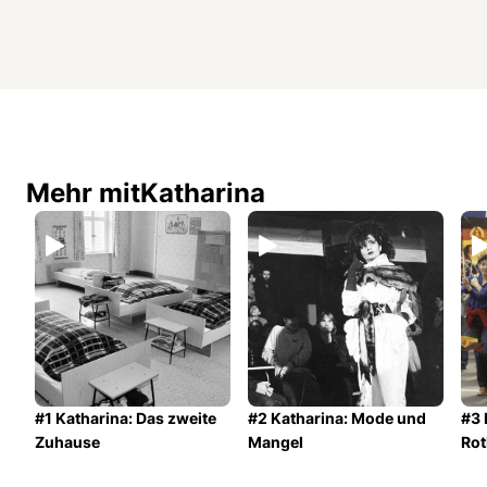
Mehr mit
Katharina
#1 Katharina: Das zweite
#2 Katharina: Mode und
#3 
Zuhause
Mangel
Rot