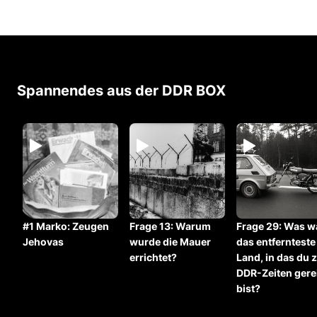
Spannendes aus der DDR BOX
#1 Marko: Zeugen
Frage 13: ⁠Warum
Frage 29: Was w
Jehovas
wurde die Mauer
das entfernteste
errichtet?
Land, in das du 
DDR-Zeiten gere
bist?