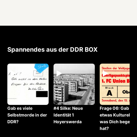
Spannendes aus der DDR BOX
Gab es viele
#4 Silke: Neue
Frage 06: ⁠Gab es
Selbstmorde in der
Identität 1
etwas Kulturelles
DDR?
Hoyerswerda
was Dich begeiste
hat?