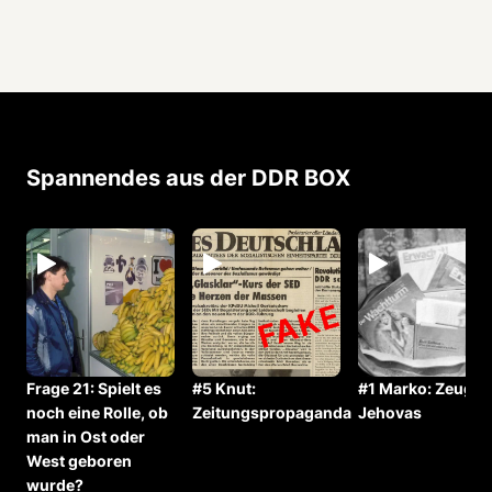
Spannendes aus der DDR BOX
Frage 21: ⁠⁠⁠Spielt es
#5 Knut:
#1 Marko: Zeugen
noch eine Rolle, ob
Zeitungspropaganda
Jehovas
man in Ost oder
West geboren
wurde?