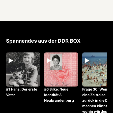
Spannendes aus der DDR BOX
#1 Hans: Der erste
#6 Silke: Neue
Frage 30: Wenn d
Vater
Identität 3
eine Zeitreise
Neubrandenburg
zurück in die DDR
machen könntest
wohin würdest d